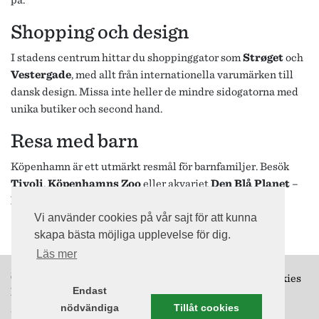
Shopping och design
I stadens centrum hittar du shoppinggator som
Strøget
och
Vestergade
, med allt från internationella varumärken till
dansk design. Missa inte heller de mindre sidogatorna med
unika butiker och second hand.
Resa med barn
Köpenhamn är ett utmärkt resmål för barnfamiljer. Besök
Tivoli
,
Köpenhamns Zoo
eller akvariet
Den Blå Planet
–
här finns upplevelser för både stora och små.
Vi använder cookies på vår sajt för att kunna
skapa bästa möjliga upplevelse för dig.
Läs mer
Snälltåget
Cookies
Norra Vallgatan 34
Endast
211 25 Malmö
nödvändiga
Tillåt cookies