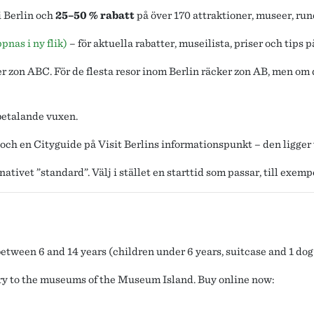
 i Berlin och
25–50 % rabatt
på över 170 attraktioner, museer, run
nas i ny flik)
– för aktuella rabatter, museilista, priser och tips 
r zon ABC. För de flesta resor inom Berlin räcker zon AB, men om d
 betalande vuxen.
a och en Cityguide på Visit Berlins informationspunkt – den ligge
ativet ”standard”. Välj i stället en starttid som passar, till exemp
etween 6 and 14 years (children under 6 years, suitcase and 1 dog 
y to the museums of the Museum Island. Buy online now: